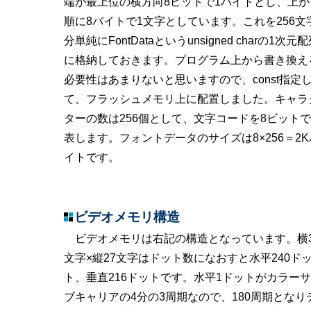
端が最上位の横方向8ビットで1バイトとし、上か
順に8バイトで1文字としています。これを256文
分単純にFontDataというunsigned charの1次元
に格納しておきます。プログラム上から書き換え
必要性はあまりないと思いますので、const指定
て、フラッシュメモリ上に配置しました。キャラ
ターの数は256個として、文字コードを8ビットで
表します。フォントデータのサイズは8×256＝2K
イトです。
ビデオメモリ構造
ビデオメモリは右記の構造となっています。横3
文字×縦27文字はドット数になおすと水平240ド
ト、垂直216ドットです。水平1ドットがカラーサ
ブキャリアの4分の3周期なので、180周期となり