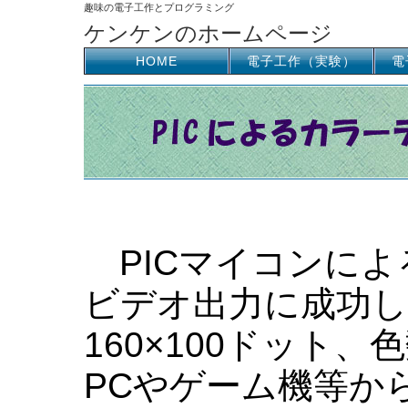
趣味の電子工作とプログラミング
ケンケンのホームページ
HOME
電子工作（実験）
電
PICマイコンによ
ビデオ出力に成功し
160×100ドット
PCやゲーム機等か