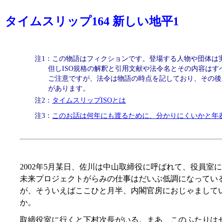
タイムスリップ164 新しい地平1
注1：この物語はフィクションです。登場する人物や団体は
但しISO規格の解釈と引用文献や法令名とその内容はす
ご注意ですが、法令は物語の時点を記しており、その後
があります。
注2：
タイムスリップISOとは
注3：
このお話は何年にも渡るために、分かりにくいかと年
2002年5月某日、佐川は中山取締役に呼ばれて、役員室
未来プロジェクトがらみの仕事はだいぶ低調になってい
が、そういえばここひと月半、内閣官房におじゃまして
か。
取締役室に行くと下村次長がいる。まあ、このふたりは