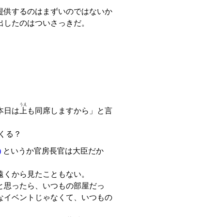
提供するのはまずいのではないか
出したのはついさっきだ。
うえ
本日は
上
も同席しますから」と言
くる？
)
というか官房長官は大臣だか
遠くから見たこともない。
と思ったら、いつもの部屋だっ
なイベントじゃなくて、いつもの