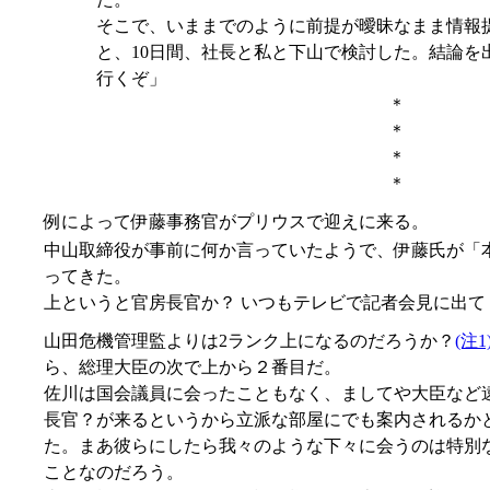
そこで、いままでのように前提が曖昧なまま情報
と、10日間、社長と私と下山で検討した。結論を
行くぞ」
＊
＊
＊
＊
例によって伊藤事務官がプリウスで迎えに来る。
中山取締役が事前に何か言っていたようで、伊藤氏が「
ってきた。
上というと官房長官か？ いつもテレビで記者会見に出て
山田危機管理監よりは2ランク上になるのだろうか？
(注1
ら、総理大臣の次で上から２番目だ。
佐川は国会議員に会ったこともなく、ましてや大臣など
長官？が来るというから立派な部屋にでも案内されるか
た。まあ彼らにしたら我々のような下々に会うのは特別
ことなのだろう。