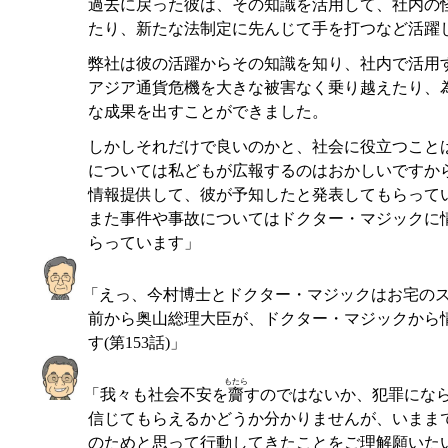
過去に戻った彼は、その知識を活用して、社内の
たり、新たな法制定に先んじて手を打つなど活躍
弊社は彼の活躍からその知識を知り、社内で活用
アジア通貨危機を大きな被害なく乗り越えたり、
な成果を出すことができました。
しかしそれだけで良いのかと、社会に役立つこと
については私どもが広報するのはおかしいですか
情報提供して、彼が予知したと発表してもらって
また事件や事故についてはドクター・マジックに
らっています」
「えっ、今村博士とドクター・マジックはお宅の
前から奥山総理大臣が、ドクター・マジックから
す(第153話)」
もたら
「我々も社会不安を
齎
すのではないか、犯罪にな
信じてもらえるかどうか分かりませんが、いまま
のためと思って行動してきたことをご理解願いた