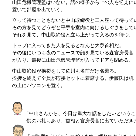
山田危機管理監はいない。話の様子から上の人を迎えに
置いて部屋を出ていく。
立って待つこともないと中山取締役と二人座って待って
ろの方を見てどうぞと平手を室内に向けるしぐさをして
それを見て、中山取締役と立ち上がって入るのを待つ。
トップに入ってきた人を見るとなんと大泉首相だ。
その後にいつも夜のニュースで顔を見ている森官房長官
が入り、最後に山田危機管理監が入ってドアを閉める。
中山取締役が挨拶をして佐川も名前だけ名乗る。
挨拶を終えて全員が応接セットに着席する。伊藤氏は机
の上にパソコンを置く。
「中山さんから、今日は重大な話をしたいというこ
供のお礼もあり、首相と官房長官に出ていただき